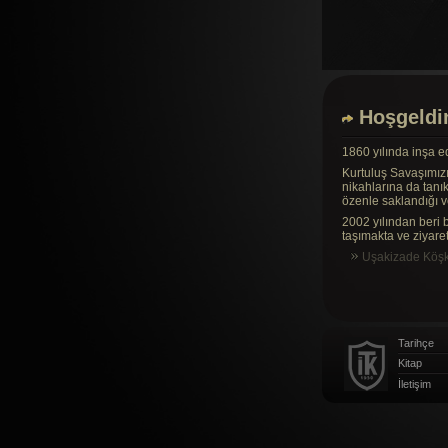
Hoşgeldin
1860 yılında inşa e
Kurtuluş Savaşımızı
nikahlarına da tanık
özenle saklandığı v
2002 yılından beri b
taşımakta ve ziyaret
Uşakizade Köşkü t
Tarihçe
Kitap
İletişim