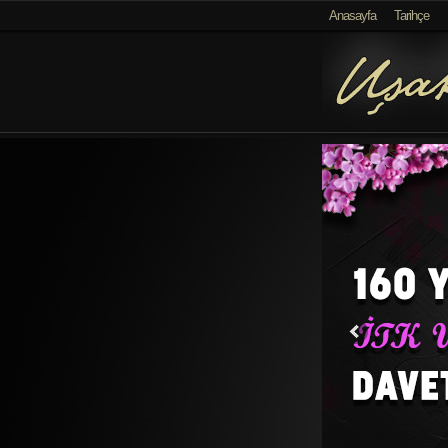
});
Anasayfa
Tarihçe
Müzik
Kutusu