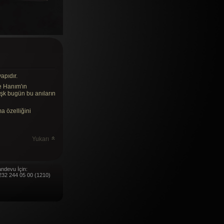
apıdır.
e Hanım'ın
Köşk bugün bu anıların
a özelliğini
Yukarı
ndevu İçin:
232 244 05 00 (1210)