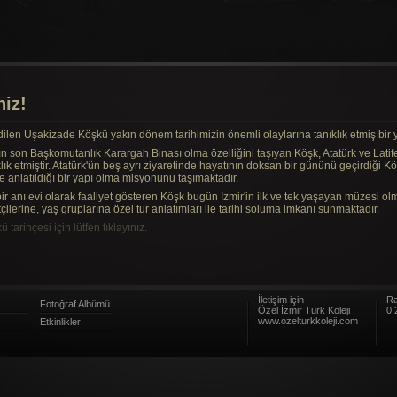
iz!
dilen Uşakizade Köşkü yakın dönem tarihimizin önemli olaylarına tanıklık etmiş bir y
n son Başkomutanlık Karargah Binası olma özelliğini taşıyan Köşk, Atatürk ve Latif
lık etmiştir. Atatürk'ün beş ayrı ziyaretinde hayatının doksan bir gününü geçirdiği 
e anlatıldığı bir yapı olma misyonunu taşımaktadır.
ir anı evi olarak faaliyet gösteren Köşk bugün İzmir'in ilk ve tek yaşayan müzesi olm
çilerine, yaş gruplarına özel tur anlatımları ile tarihi soluma imkanı sunmaktadır.
arihçesi için lütfen tıklayınız.
İletişim için
Ra
Fotoğraf Albümü
Özel İzmir Türk Koleji
0 
www.ozelturkkoleji.com
Etkinlikler