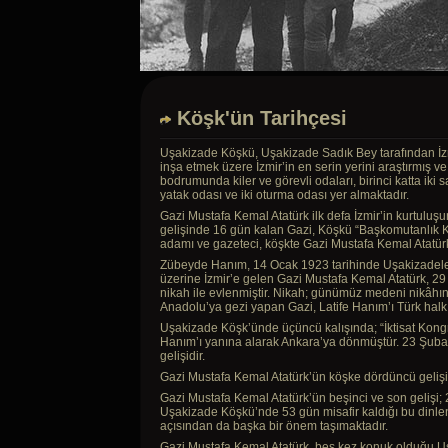
Köşk'ün Tarihçesi
Uşakizade Köşkü, Uşakizade Sadık Bey tarafından İzmir
inşa etmek üzere İzmir’in en serin yerini araştırmış v
bodrumunda kiler ve görevli odaları, birinci katta iki
yatak odası ve iki oturma odası yer almaktadır.
Gazi Mustafa Kemal Atatürk ilk defa İzmir’in kurtuluş
gelişinde 16 gün kalan Gazi, Köşkü “Başkomutanlık Kar
adamı ve gazeteci, köşkte Gazi Mustafa Kemal Atatürk’
Zübeyde Hanım, 14 Ocak 1923 tarihinde Uşakizadelerin
üzerine İzmir’e gelen Gazi Mustafa Kemal Atatürk, 29
nikah ile evlenmiştir. Nikah; günümüz medeni nikâhın
Anadolu’ya gezi yapan Gazi, Latife Hanım’ı Türk halkı i
Uşakizade Köşk’ünde üçüncü kalışında; “İktisat Kongres
Hanım’ı yanına alarak Ankara’ya dönmüştür. 23 Şubat
gelişidir.
Gazi Mustafa Kemal Atatürk’ün köşke dördüncü gelişi
Gazi Mustafa Kemal Atatürk’ün beşinci ve son gelişi; 
Uşakizade Köşkü’nde 53 gün misafir kaldığı bu dinlen
açısından da başka bir önem taşımaktadır.
Gazi Mustafa Kemal Atatürk, beş kez konuk olduğu U