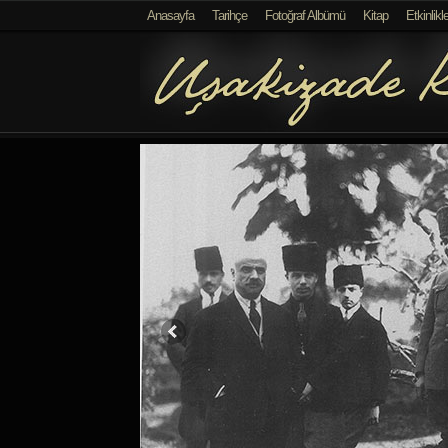
});
Anasayfa
Tarihçe
Fotoğraf Albümü
Kitap
Etkinlikle
Müzik
Kutusu