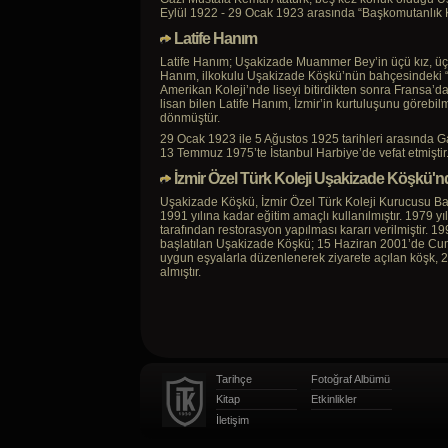
Eylül 1922 - 29 Ocak 1923 arasında “Başkomutanlık
Latife Hanım
Latife Hanım; Uşakizade Muammer Bey’in üçü kız, üç
Hanım, ilkokulu Uşakizade Köşkü’nün bahçesindeki “
Amerikan Koleji’nde liseyi bitirdikten sonra Fransa’d
lisan bilen Latife Hanım, İzmir’in kurtuluşunu görebi
dönmüştür.
29 Ocak 1923 ile 5 Ağustos 1925 tarihleri arasında Gaz
13 Temmuz 1975’te İstanbul Harbiye’de vefat etmiştir.
İzmir Özel Türk Koleji Uşakizade Köşkü'n
Uşakizade Köşkü, İzmir Özel Türk Koleji Kurucusu Bah
1991 yılına kadar eğitim amaçlı kullanılmıştır. 1979 yı
tarafından restorasyon yapılması kararı verilmiştir.
başlatılan Uşakizade Köşkü; 15 Haziran 2001’de Cumhu
uygun eşyalarla düzenlenerek ziyarete açılan köşk, 2
almıştır.
Tarihçe
Fotoğraf Albümü
Kitap
Etkinlikler
İletişim