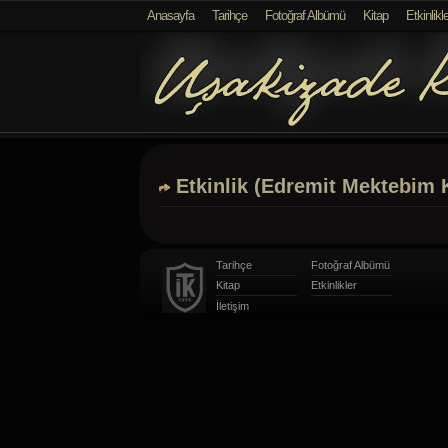
});
Anasayfa
Tarihçe
Fotoğraf Albümü
Kitap
Etkinlikle
Müzik
Kutusu
Etkinlik (Edremit Mektebim K
Tarihçe
Fotoğraf Albümü
Kitap
Etkinlikler
İletişim